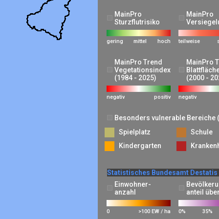
MainPro
MainPro
Sturzflutrisiko
Versiegel
gering
mittel
hoch
teilweise
MainPro Trend
MainPro 
Vegetationsindex
Blattfläch
(1984 - 2025)
(2000 - 20
negativ
positiv
negativ
Besonders vulnerable Bereiche 
Spielplatz
Schule
Kindergarten
Kranken
Statistisches Bundesamt Destatis
Einwohner-
Bevölkeru
anzahl
anteil übe
0
>100 EW / ha
0%
35%