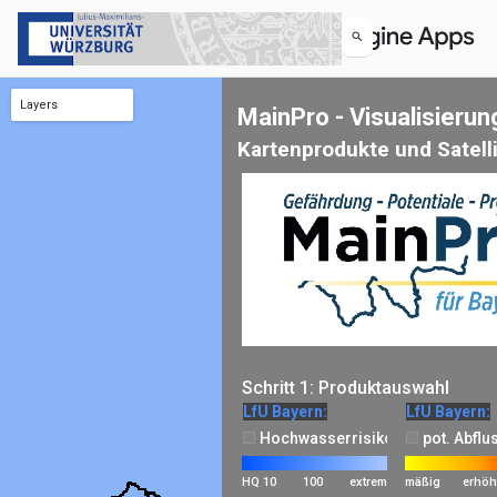
Layers
MainPro - Visualisieru
Landnutzung
Einwohnerzahl
Starkregenereignisse
Sturzflutlayer LFU
Sturzflutrisiko
Untersuchungsgebiet
Vulnerable Bereiche - Punktdaten
Vulnerable Bereiche
Anzahl der Ölheizungen
Bevölkerungsanteil über 65
Versiegelung
Vegetationsindex
Blattflächenindex
Hochwasserrisiko
Öberflächentemperatur
Kartenprodukte und Satelli
Schritt 1: Produktauswahl
LfU Bayern:
LfU Bayern:
Hochwasserrisiko
pot. Abflu
HQ 10
100
extrem
mäßig
erhöh